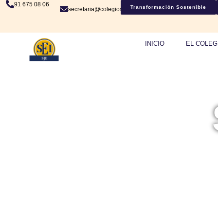
91 675 08 06
Transformación Sostenible
secretaria@colegiosje.es
INICIO
EL COLEG