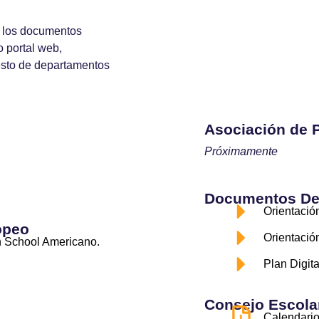
s los documentos
o portal web,
resto de departamentos
Asociación de 
Próximamente
Documentos Dep
Orientació
opeo
Orientació
h School Americano.
Plan Digita
Consejo Escola
Calendario