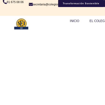
91 675 08 06
Transformación Sostenible
secretaria@colegiosje.es
INICIO
EL COLEG