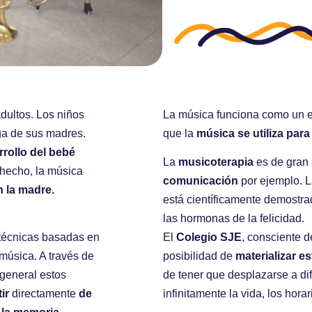
dultos. Los niños
La música funciona como un e
ga de sus madres.
que la
música se utiliza par
rrollo del bebé
La
musicoterapia
es de gran 
 hecho, la música
comunicación
por ejemplo. 
n la madre.
está científicamente demostr
las hormonas de la felicidad.
 técnicas basadas en
El
Colegio SJE
, consciente d
 música. A través de
posibilidad de
materializar e
 general estos
de tener que desplazarse a d
ir
directamente
de
infinitamente la vida, los horar