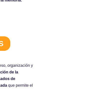
 la memoria.
S
eso, organización y
ción de la
zados de
gada
que permite el