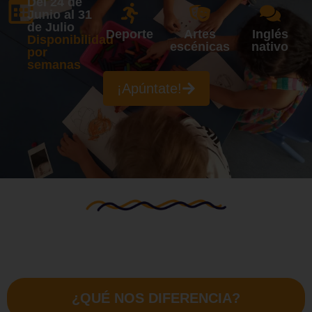
Del 24 de
Junio al 31
de Julio
Deporte
Artes
Inglés
Disponibilidad
escénicas
nativo
por
semanas
¡Apúntate!
¿QUÉ NOS DIFERENCIA?