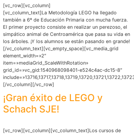
[vc_row][vc_column]
[vc_column_text]La Metodología LEGO ha llegado
también a 6º de Educación Primaria con mucha fuerza.
El primer proyecto consiste en realizar un perezoso, el
simpático animal de Centroamérica que pasa su vida en
los árboles. ¡Y los alumnos se están pasando en grande!
[/vc_column_text][vc_empty_space][vc_media_grid
element_width=»2″
item=»mediaGrid_ScaleWithRotation»
grid_id=»vc_gid:1540968098401-e524c4ac-dc15-8″
include=»13716,13717,13718,13719,13720,13721,13722,1372
[/vc_column][/vc_row]
¡Gran éxito de LEGO y
Schach SJE!
[vc_row][vc_column][vc_column_text]Los cursos de