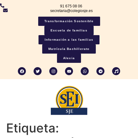
91 675 08 06
secretaria@colegiosje.es
Transformación Sostenible
Escuela de familias
Información a las familias
Matrícula Bachillerato
Alexia
Etiqueta: