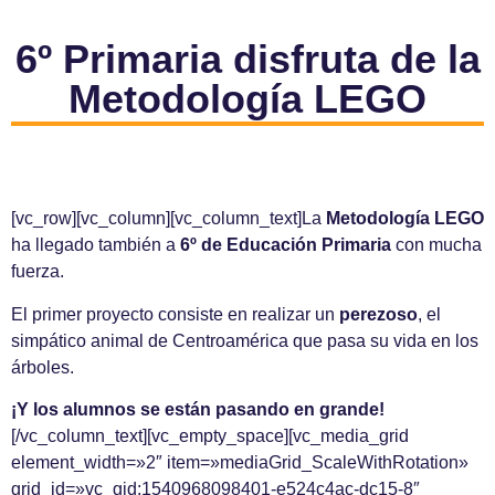
6º Primaria disfruta de la
Metodología LEGO
[vc_row][vc_column][vc_column_text]La
Metodología LEGO
ha llegado también a
6º de Educación Primaria
con mucha
fuerza.
El primer proyecto consiste en realizar un
perezoso
, el
simpático animal de Centroamérica que pasa su vida en los
árboles.
¡Y los alumnos se están pasando en grande!
[/vc_column_text][vc_empty_space][vc_media_grid
element_width=»2″ item=»mediaGrid_ScaleWithRotation»
grid_id=»vc_gid:1540968098401-e524c4ac-dc15-8″