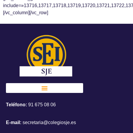
include=»13716,13717,13718,13719,13720,13721,13722,13
[/vc_column][/vc_row]
Teléfono:
91 675 08 06
E-mail:
secretaria@colegiosje.es