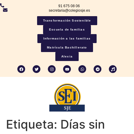
91 675 08 06
secretaria@colegiosje.es
Transformación Sostenible
Escuela de familias
Información a las familias
Matrícula Bachillerato
Alexia
Etiqueta:
Días sin