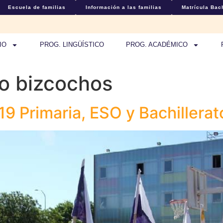
Escuela de familias
Información a las familias
Matrícula Bach
IO
PROG. LINGÜÍSTICO
PROG. ACADÉMICO
o bizcochos
19 Primaria, ESO y Bachillerat