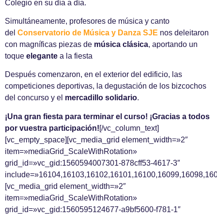
Colegio en su día a día.
Simultáneamente, profesores de música y canto
del
Conservatorio de Música y Danza SJE
nos deleitaron
con magníficas piezas de
música clásica
, aportando un
toque
elegante
a la fiesta
Después comenzaron, en el exterior del edificio, las
competiciones deportivas, la degustación de los bizcochos
del concurso y el
mercadillo solidario
.
¡Una gran fiesta para terminar el curso! ¡Gracias a todos
por vuestra participación!
[/vc_column_text]
[vc_empty_space][vc_media_grid element_width=»2″
item=»mediaGrid_ScaleWithRotation»
grid_id=»vc_gid:1560594007301-878cff53-4617-3″
include=»16104,16103,16102,16101,16100,16099,16098,16
[vc_media_grid element_width=»2″
item=»mediaGrid_ScaleWithRotation»
grid_id=»vc_gid:1560595124677-a9bf5600-f781-1″