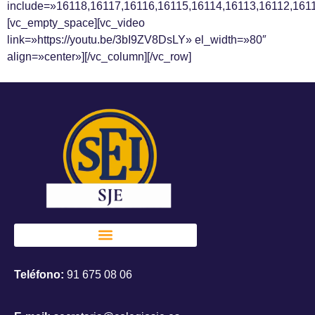
include=»16118,16117,16116,16115,16114,16113,16112,161
[vc_empty_space][vc_video
link=»https://youtu.be/3bI9ZV8DsLY» el_width=»80″
align=»center»][/vc_column][/vc_row]
Teléfono:
91 675 08 06