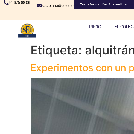
91 675 08 06
Transformación Sostenible
secretaria@colegiosje.es
INICIO
EL COLEG
Etiqueta:
alquitrá
Experimentos con un pu