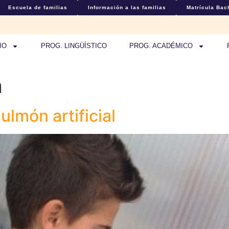
Escuela de familias
Información a las familias
Matrícula Bach
IO
PROG. LINGÜÍSTICO
PROG. ACADÉMICO
n
lmón artificial