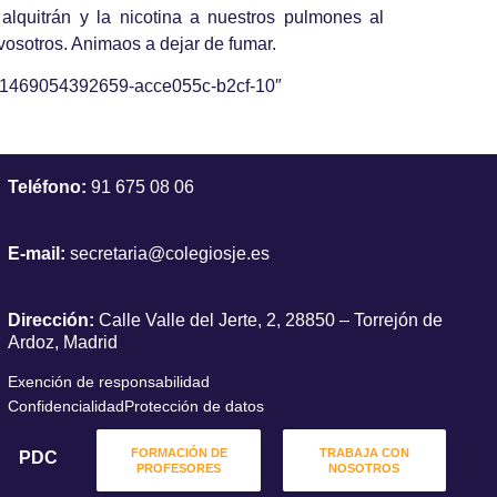
 alquitrán y la nicotina a nuestros pulmones al
 vosotros. Animaos a dejar de fumar.
d:1469054392659-acce055c-b2cf-10″
Teléfono:
91 675 08 06
E-mail:
secretaria@colegiosje.es
Dirección:
Calle Valle del Jerte, 2, 28850 – Torrejón de
Ardoz, Madrid
Exención de responsabilidad
Confidencialidad
Protección de datos
FORMACIÓN DE
TRABAJA CON
PDC
PROFESORES
NOSOTROS