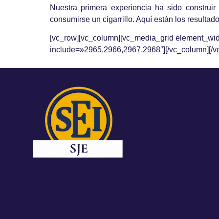
Nuestra primera experiencia ha sido construir 
consumirse un cigarrillo. Aquí están los resulta
[vc_row][vc_column][vc_media_grid element_wi
include=»2965,2966,2967,2968″][/vc_column][/v