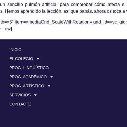
un sencillo pulmón artificial para comprobar cómo afecta el
dos. Hemos aprendido la lección, así que papás, ahora os toca a
dth=»3″ item=»mediaGrid_ScaleWithRotation» grid_id=»vc_gi
c_row]
INICIO
EL COLEGIO
PROG. LINGÜÍSTICO
PROG. ACADÉMICO
PROG. ARTÍSTICO
SERVICIOS
CONTACTO