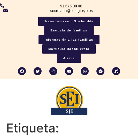
91 675 08 06
secretaria@colegiosje.es
Transformación Sostenible
Escuela de familias
Información a las familias
Matrícula Bachillerato
Alexia
Etiqueta: