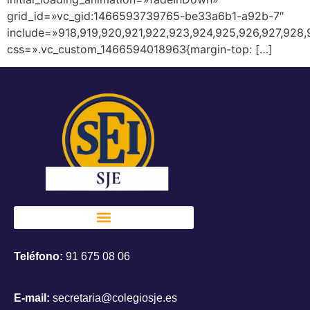
grid_id=»vc_gid:1466593739765-be33a6b1-a92b-7″
include=»918,919,920,921,922,923,924,925,926,927,928,
css=».vc_custom_1466594018963{margin-top: […]
Teléfono:
91 675 08 06
E-mail:
secretaria@colegiosje.es