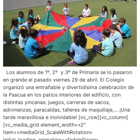
Los alumnos de 1º, 2º y 3º de Primaria se lo pasaron
en grande el pasado viernes 29 de abril. El Colegio
organizó una entrañable y divertidísima celebración de
la Pascua en los patios interiores del edificio, con
distintas yincanas: juegos, carreras de sacos,
adivinanzas, paracaídas, talleres de maquillaje,… ¡Una
tarde maravillosa e inolvidable! [vc_row][vc_column]
[vc_media_grid element_width=»2″
item=»mediaGrid_ScaleWithRotation»
initial_loading_animation=»fadeInDown»