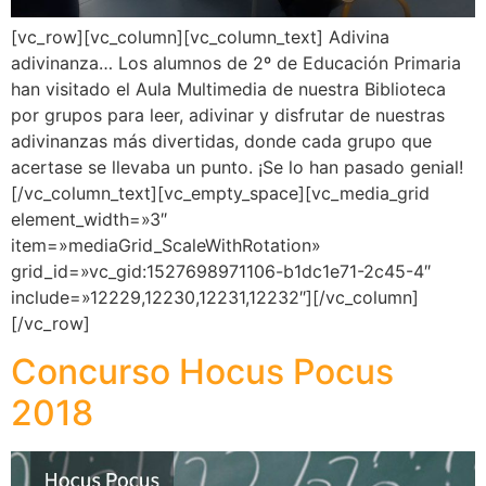
[vc_row][vc_column][vc_column_text] Adivina
adivinanza… Los alumnos de 2º de Educación Primaria
han visitado el Aula Multimedia de nuestra Biblioteca
por grupos para leer, adivinar y disfrutar de nuestras
adivinanzas más divertidas, donde cada grupo que
acertase se llevaba un punto. ¡Se lo han pasado genial!
[/vc_column_text][vc_empty_space][vc_media_grid
element_width=»3″
item=»mediaGrid_ScaleWithRotation»
grid_id=»vc_gid:1527698971106-b1dc1e71-2c45-4″
include=»12229,12230,12231,12232″][/vc_column]
[/vc_row]
Concurso Hocus Pocus
2018