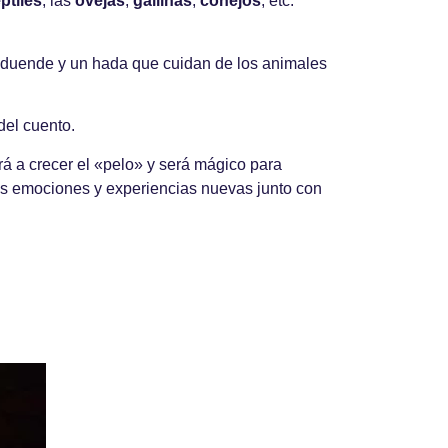
ptiles
, las
ovejas
,
gallinas
,
conejos
, etc.
 duende y un hada que cuidan de los animales
del cuento.
á a crecer el «pelo» y será mágico para
has emociones y experiencias nuevas junto con