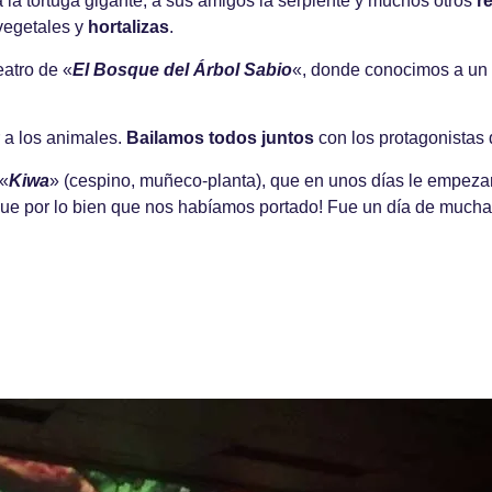
a la tortuga gigante, a sus amigos la serpiente y muchos otros
re
 vegetales y
hortalizas
.
atro de «
El Bosque del Árbol Sabio
«, donde conocimos a un
 a los animales.
Bailamos todos juntos
con los protagonistas 
 «
Kiwa
» (cespino, muñeco-planta), que en unos días le empezar
parque por lo bien que nos habíamos portado! Fue un día de muc