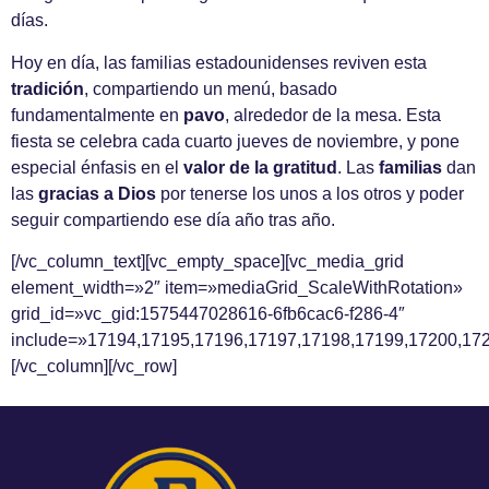
días.
Hoy en día, las familias estadounidenses reviven esta
tradición
, compartiendo un menú, basado
fundamentalmente en
pavo
, alrededor de la mesa. Esta
fiesta se celebra cada cuarto jueves de noviembre, y pone
especial énfasis en el
valor de la
gratitud
. Las
familias
dan
las
gracias a Dios
por tenerse los unos a los otros y poder
seguir compartiendo ese día año tras año.
[/vc_column_text][vc_empty_space][vc_media_grid
element_width=»2″ item=»mediaGrid_ScaleWithRotation»
grid_id=»vc_gid:1575447028616-6fb6cac6-f286-4″
include=»17194,17195,17196,17197,17198,17199,17200,172
[/vc_column][/vc_row]