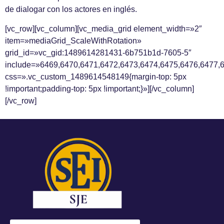
de dialogar con los actores en inglés.
[vc_row][vc_column][vc_media_grid element_width=»2″
item=»mediaGrid_ScaleWithRotation»
grid_id=»vc_gid:1489614281431-6b751b1d-7605-5″
include=»6469,6470,6471,6472,6473,6474,6475,6476,6477,
css=».vc_custom_1489614548149{margin-top: 5px
!important;padding-top: 5px !important;}»][/vc_column]
[/vc_row]