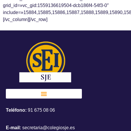
grid_id=»vc_gid:1559136619504-dcb186f4-54f3-0″
include=»15884,15885,15886,15887,15888,15889,15890,158
[/vc_column][/vc_row]
Teléfono:
91 675 08 06
E-mail:
secretaria@colegiosje.es