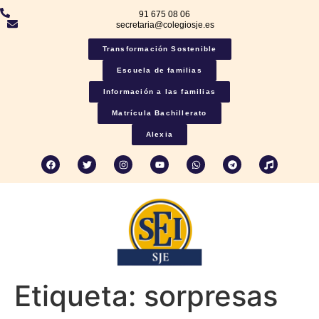
91 675 08 06
secretaria@colegiosje.es
Transformación Sostenible
Escuela de familias
Información a las familias
Matrícula Bachillerato
Alexia
Etiqueta:
sorpresas