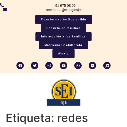
91 675 08 06
secretaria@colegiosje.es
Transformación Sostenible
Escuela de familias
Información a las familias
Matrícula Bachillerato
Alexia
Etiqueta:
redes