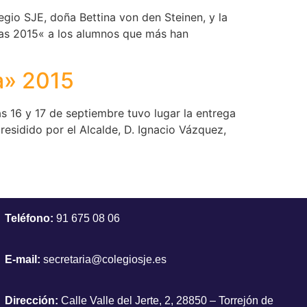
egio SJE, doña Bettina von den Steinen, y la
mas 2015« a los alumnos que más han
a» 2015
s 16 y 17 de septiembre tuvo lugar la entrega
esidido por el Alcalde, D. Ignacio Vázquez,
Teléfono:
91 675 08 06
E-mail:
secretaria@colegiosje.es
Dirección:
Calle Valle del Jerte, 2, 28850 – Torrejón de