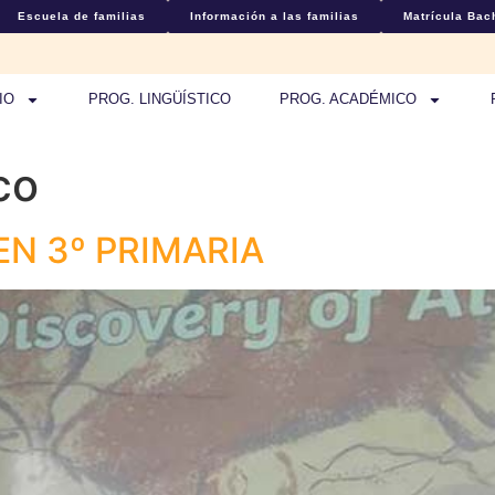
Escuela de familias
Información a las familias
Matrícula Bach
IO
PROG. LINGÜÍSTICO
PROG. ACADÉMICO
co
EN 3º PRIMARIA