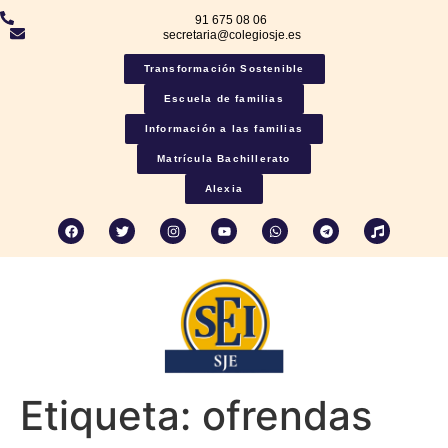
91 675 08 06
secretaria@colegiosje.es
Transformación Sostenible
Escuela de familias
Información a las familias
Matrícula Bachillerato
Alexia
Etiqueta:
ofrendas