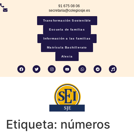
91 675 08 06
secretaria@colegiosje.es
Transformación Sostenible
Escuela de familias
Información a las familias
Matrícula Bachillerato
Alexia
Etiqueta:
números