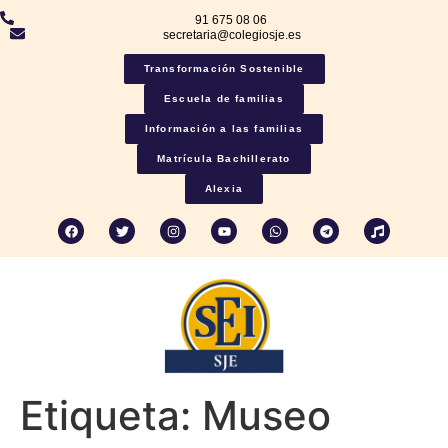
91 675 08 06
secretaria@colegiosje.es
Transformación Sostenible
Escuela de familias
Información a las familias
Matrícula Bachillerato
Alexia
Etiqueta:
Museo