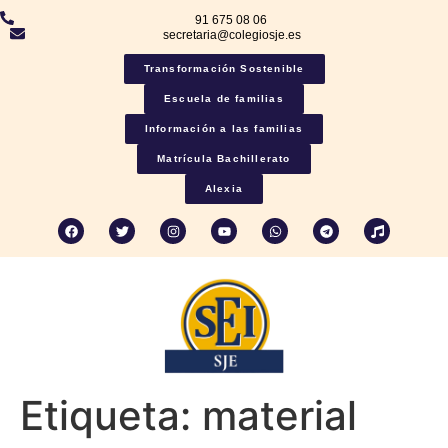
91 675 08 06
secretaria@colegiosje.es
Transformación Sostenible
Escuela de familias
Información a las familias
Matrícula Bachillerato
Alexia
Etiqueta:
material