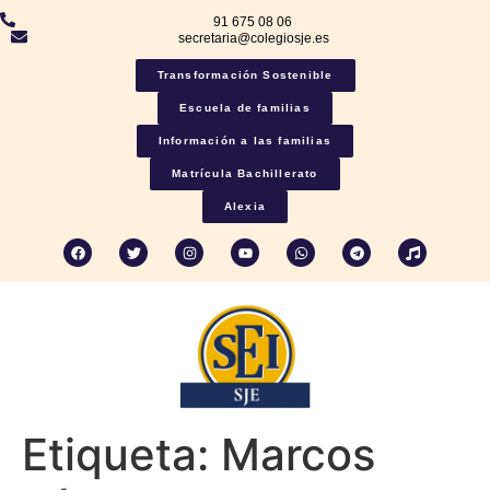
91 675 08 06
secretaria@colegiosje.es
Transformación Sostenible
Escuela de familias
Información a las familias
Matrícula Bachillerato
Alexia
Etiqueta:
Marcos