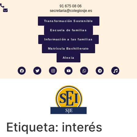
91 675 08 06
secretaria@colegiosje.es
Transformación Sostenible
Escuela de familias
Información a las familias
Matrícula Bachillerato
Alexia
Etiqueta:
interés