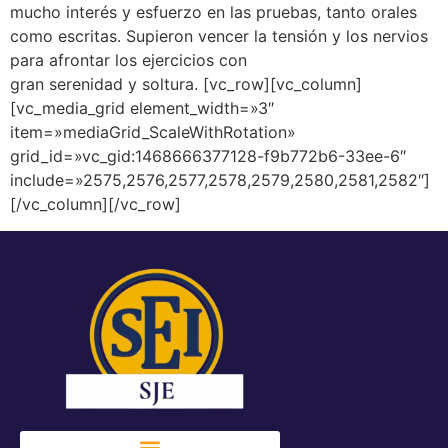
mucho interés y esfuerzo en las pruebas, tanto orales
como escritas. Supieron vencer la tensión y los nervios
para afrontar los ejercicios con
gran serenidad y soltura. [vc_row][vc_column]
[vc_media_grid element_width=»3″
item=»mediaGrid_ScaleWithRotation»
grid_id=»vc_gid:1468666377128-f9b772b6-33ee-6″
include=»2575,2576,2577,2578,2579,2580,2581,2582″]
[/vc_column][/vc_row]