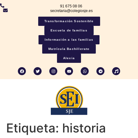
91 675 08 06
secretaria@colegiosje.es
Transformación Sostenible
Escuela de familias
Información a las familias
Matrícula Bachillerato
Alexia
Etiqueta:
historia