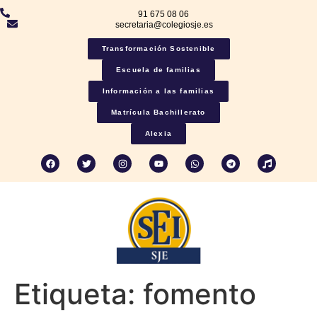
91 675 08 06
secretaria@colegiosje.es
Transformación Sostenible
Escuela de familias
Información a las familias
Matrícula Bachillerato
Alexia
Etiqueta:
fomento