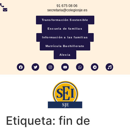
91 675 08 06
secretaria@colegiosje.es
Transformación Sostenible
Escuela de familias
Información a las familias
Matrícula Bachillerato
Alexia
Etiqueta:
fin de