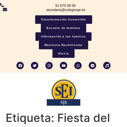
91 675 08 06
secretaria@colegiosje.es
Transformación Sostenible
Escuela de familias
Información a las familias
Matrícula Bachillerato
Alexia
Etiqueta:
Fiesta del