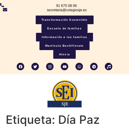
91 675 08 06
secretaria@colegiosje.es
Transformación Sostenible
Escuela de familias
Información a las familias
Matrícula Bachillerato
Alexia
Etiqueta:
Día Paz