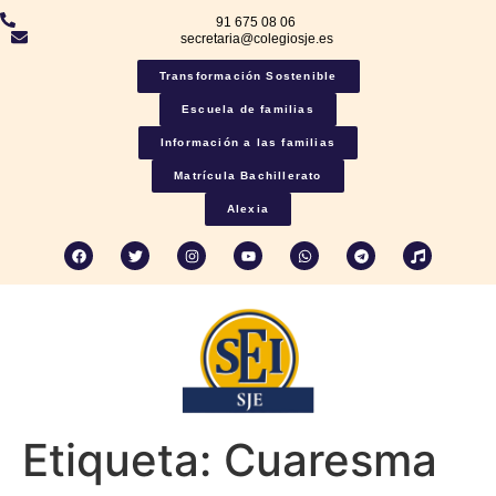
91 675 08 06
secretaria@colegiosje.es
Transformación Sostenible
Escuela de familias
Información a las familias
Matrícula Bachillerato
Alexia
Etiqueta:
Cuaresma