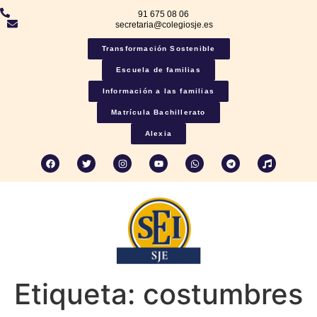
91 675 08 06
secretaria@colegiosje.es
Transformación Sostenible
Escuela de familias
Información a las familias
Matrícula Bachillerato
Alexia
Etiqueta:
costumbres