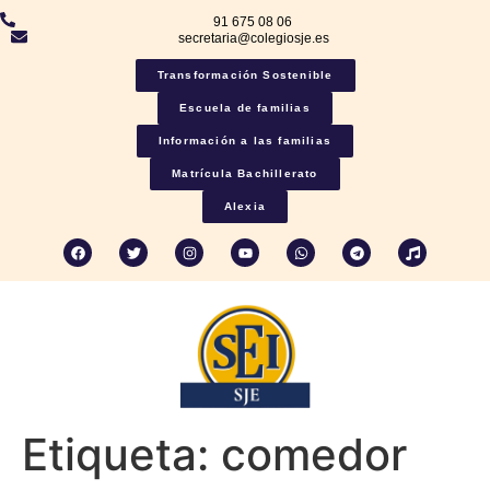
91 675 08 06
secretaria@colegiosje.es
Transformación Sostenible
Escuela de familias
Información a las familias
Matrícula Bachillerato
Alexia
Etiqueta:
comedor