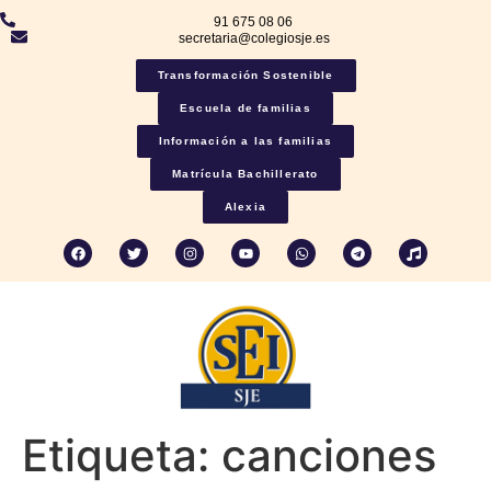
91 675 08 06
secretaria@colegiosje.es
Transformación Sostenible
Escuela de familias
Información a las familias
Matrícula Bachillerato
Alexia
Etiqueta:
canciones