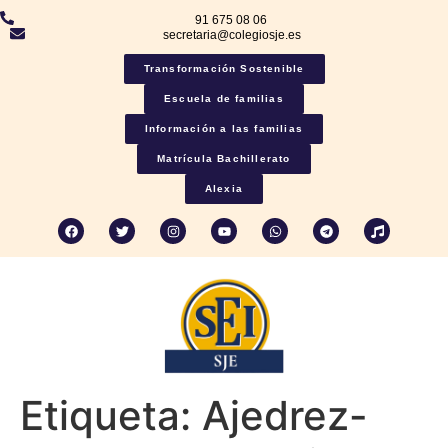
91 675 08 06
secretaria@colegiosje.es
Transformación Sostenible
Escuela de familias
Información a las familias
Matrícula Bachillerato
Alexia
Etiqueta:
Ajedrez-