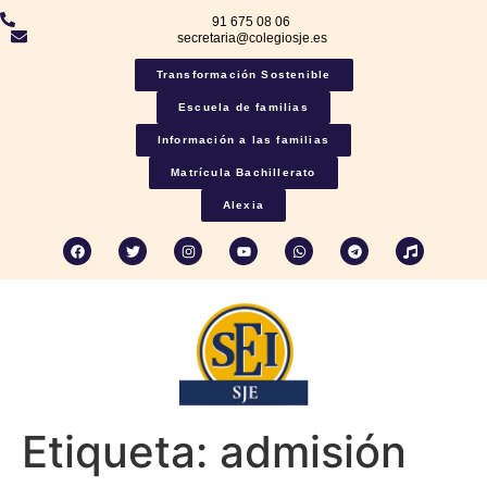
91 675 08 06
secretaria@colegiosje.es
Transformación Sostenible
Escuela de familias
Información a las familias
Matrícula Bachillerato
Alexia
Etiqueta:
admisión