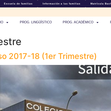
Escuela de familias
Información a las familias
Matrícula Bach
IO
PROG. LINGÜÍSTICO
PROG. ACADÉMICO
estre
so 2017-18 (1er Trimestre)