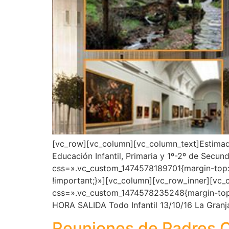
[vc_row][vc_column][vc_column_text]Estimadas
Educación Infantil, Primaria y 1º-2º de Secun
css=».vc_custom_1474578189701{margin-top: 
!important;}»][vc_column][vc_row_inner][vc
css=».vc_custom_1474578235248{margin-top: 
HORA SALIDA Todo Infantil 13/10/16 La Granja
Reuniones de Padres 