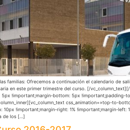
 familias: Ofrecemos a continuación el calendario de sali
daria en este primer trimestre del curso. [/vc_column_text
5px !important;margin-bottom: 5px !important;padding-to
_column_inner][vc_column_text css_animation=»top-to-bot
10px !important;margin-right: 1% !important;margin-left
 de los […]
Curso 2016-2017