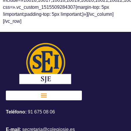
include=»10016,10017,10018,10019,10020,10021,10022,10
css=».vc_custom_1515509284307{margin-top: 5px
!important;padding-top: 5px !important;}»][/vc_column]
[/vc_row]
Teléfono:
91 675 08 06
E-mail:
secretaria@colegiosje.es