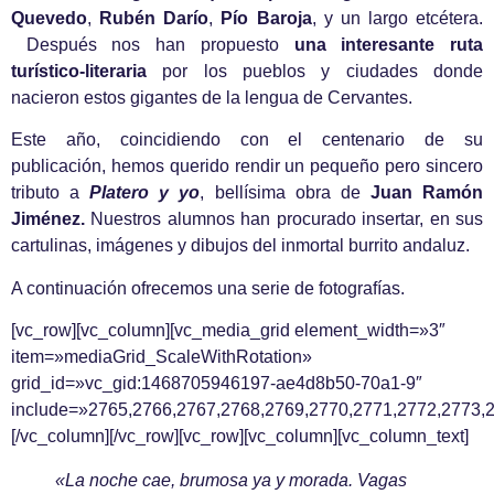
Quevedo
,
Rubén Darío
,
Pío Baroja
, y un largo etcétera.
Después nos han propuesto
una interesante ruta
turístico-literaria
por los pueblos y ciudades donde
nacieron estos gigantes de la lengua de Cervantes.
Este año, coincidiendo con el centenario de su
publicación, hemos querido rendir un pequeño pero sincero
tributo a
Platero y yo
, bellísima obra de
Juan Ramón
Jiménez.
Nuestros alumnos han procurado insertar, en sus
cartulinas, imágenes y dibujos del inmortal burrito andaluz.
A continuación ofrecemos una serie de fotografías.
[vc_row][vc_column][vc_media_grid element_width=»3″
item=»mediaGrid_ScaleWithRotation»
grid_id=»vc_gid:1468705946197-ae4d8b50-70a1-9″
include=»2765,2766,2767,2768,2769,2770,2771,2772,2773,2
[/vc_column][/vc_row][vc_row][vc_column][vc_column_text]
«La noche cae, brumosa ya y morada. Vagas