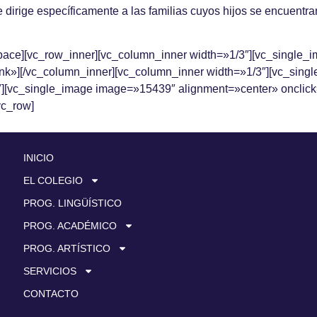
se dirige específicamente a las familias cuyos hijos se encuentr
space][vc_row_inner][vc_column_inner width=»1/3″][vc_single
ank»][/vc_column_inner][vc_column_inner width=»1/3″][vc_sin
″][vc_single_image image=»15439″ alignment=»center» onclick
vc_row]
INICIO
EL COLEGIO
PROG. LINGÜÍSTICO
PROG. ACADÉMICO
PROG. ARTÍSTICO
SERVICIOS
CONTACTO