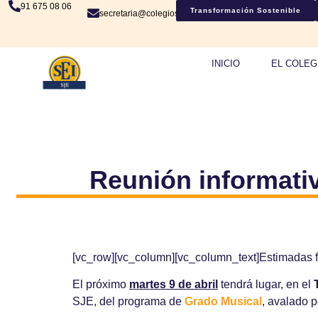
91 675 08 06
Transformación Sostenible
secretaria@colegiosje.es
INICIO
EL COLEG
Reunión informativa
[vc_row][vc_column][vc_column_text]Estimadas f
El próximo
martes 9 de abril
tendrá lugar, en el
SJE, del programa de
Grado Musical
, avalado p