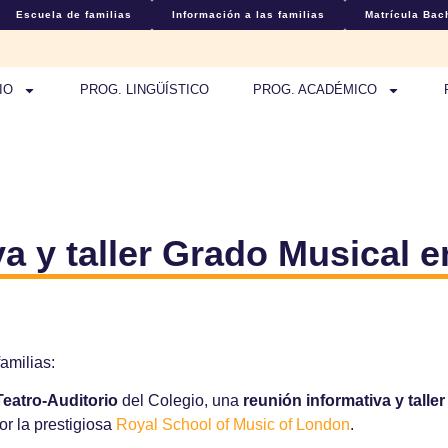
Escuela de familias
Información a las familias
Matrícula Bach
IO
PROG. LINGÜÍSTICO
PROG. ACADÉMICO
 y taller Grado Musical en 
amilias:
Teatro-Auditorio
del Colegio, una
reunión informativa y talle
or la prestigiosa
Royal School of Music of London
.