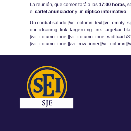
La reunión, que comenzará a las
17:00 horas
, 
el
cartel anunciador
y un
díptico informativo
.
Un cordial saludo,[/vc_column_text][vc_empty_
onclick=»img_link_large» img_link_target=»_bl
[/vc_column_inner][vc_column_inner width=»1/3
[/vc_column_inner][/vc_row_inner][/vc_column][/