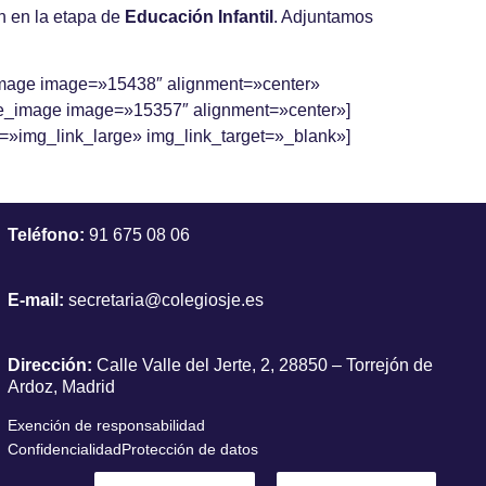
an en la etapa de
Educación Infantil
. Adjuntamos
_image image=»15438″ alignment=»center»
gle_image image=»15357″ alignment=»center»]
=»img_link_large» img_link_target=»_blank»]
Teléfono:
91 675 08 06
E-mail:
secretaria@colegiosje.es
Dirección:
Calle Valle del Jerte, 2, 28850 – Torrejón de
Ardoz, Madrid
Exención de responsabilidad
Confidencialidad
Protección de datos