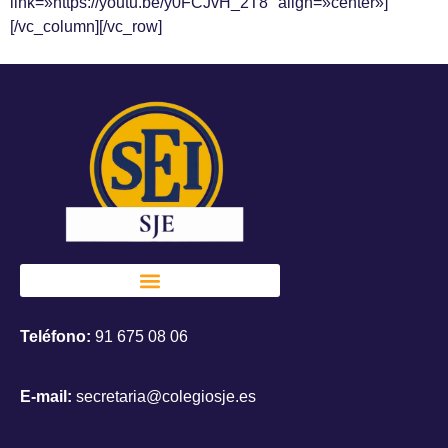
link=»https://youtu.be/y0FCJvH_2T8″ align=»center»]
[/vc_column][/vc_row]
Teléfono:
91 675 08 06
E-mail:
secretaria@colegiosje.es