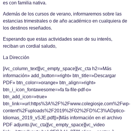
es con familia nativa.
Además de los cursos de verano, informaremos sobre las
estancias trimestrales o de año académico en cualquiera de
los destinos reseñados.
Esperando que estas actividades sean de su interés,
reciban un cordial saludo,
La Dirección
[/vc_column_text][vc_empty_space][vc_cta h2=»Más
información» add_button=»right» btn_title=»Descargar
PDF» btn_color=»orange» btn_align=»right»
btn_i_icon_fontawesome=»fa fa-file-pdf-o»
btn_add_icon=»true»
btn_link=»url:https%3A%2F%2Fwww.colegiosje.com%2Fwp-
content%2Fuploads%2F2019%2F02%2FD%C3%ADptico-
Idiomas_2019_vSJE.pdf||»]Más información en el archivo
PDF adjunto.[/vc_cta][vc_empty_space][vc_video