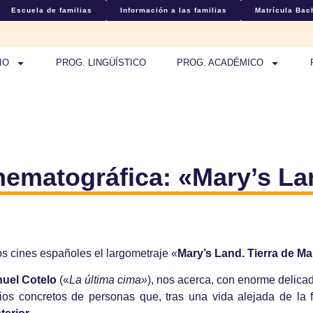
Escuela de familias
Información a las familias
Matrícula Bach
IO
PROG. LINGÜÍSTICO
PROG. ACADÉMICO
matográfica: «Mary’s Lan
os cines españoles el largometraje «
Mary’s Land. Tierra de Ma
uel Cotelo
(«
La última cima»
), nos acerca, con enorme delica
ios concretos de personas que, tras una vida alejada de la 