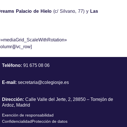
reams Palacio de Hielo
(c/ Silvano, 77) y
Las
m=»mediaGrid_ScaleWithRotation»
olumn][/vc_row]
Teléfono:
91 675 08 06
E-mail:
secretaria@colegiosje.es
Dirección:
Calle Valle del Jerte, 2, 28850 – Torrejón de
Ardoz, Madrid
Exención de responsabilidad
Confidencialidad
Protección de datos