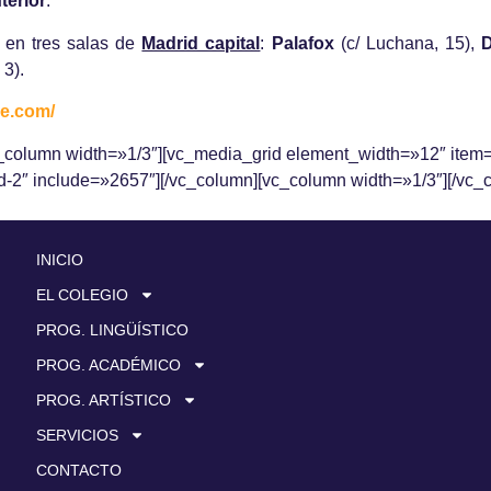
terior
.
a en tres salas de
Madrid capital
:
Palafox
(c/ Luchana, 15),
D
3).
ie.com/
c_column width=»1/3″][vc_media_grid element_width=»12″ ite
″ include=»2657″][/vc_column][vc_column width=»1/3″][/vc_c
INICIO
EL COLEGIO
PROG. LINGÜÍSTICO
PROG. ACADÉMICO
PROG. ARTÍSTICO
SERVICIOS
CONTACTO