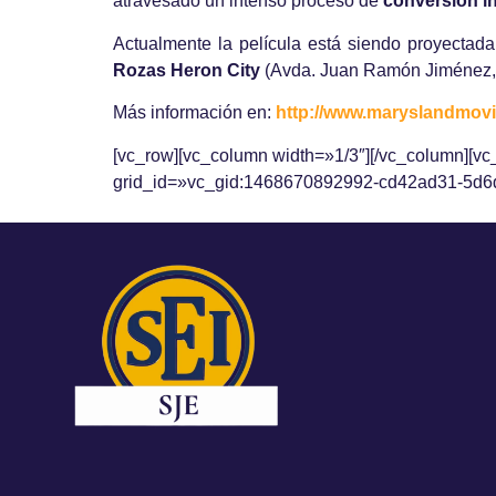
atravesado un intenso proceso de
conversión in
Actualmente la película está siendo proyectad
Rozas Heron City
(Avda. Juan Ramón Jiménez, 
Más información en:
http://www.maryslandmov
[vc_row][vc_column width=»1/3″][/vc_column][v
grid_id=»vc_gid:1468670892992-cd42ad31-5d6d-2