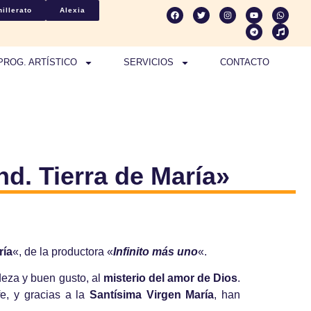
illerato
Alexia
PROG. ARTÍSTICO
SERVICIOS
CONTACTO
d. Tierra de María»
ría
«, de la productora «
Infinito más uno
«.
deza y buen gusto, al
misterio del amor de Dios
.
fe, y gracias a la
Santísima Virgen María
, han