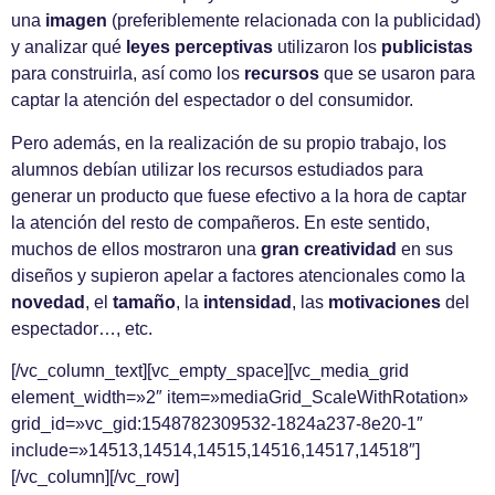
una
imagen
(preferiblemente relacionada con la publicidad)
y analizar qué
leyes perceptivas
utilizaron los
publicistas
para construirla, así como los
recursos
que se usaron para
captar la atención del espectador o del consumidor.
Pero además, en la realización de su propio trabajo, los
alumnos debían utilizar los recursos estudiados para
generar un producto que fuese efectivo a la hora de captar
la atención del resto de compañeros. En este sentido,
muchos de ellos mostraron una
gran creatividad
en sus
diseños y supieron apelar a factores atencionales como la
novedad
, el
tamaño
, la
intensidad
, las
motivaciones
del
espectador…, etc.
[/vc_column_text][vc_empty_space][vc_media_grid
element_width=»2″ item=»mediaGrid_ScaleWithRotation»
grid_id=»vc_gid:1548782309532-1824a237-8e20-1″
include=»14513,14514,14515,14516,14517,14518″]
[/vc_column][/vc_row]