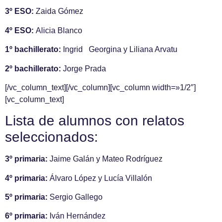
3º ESO:
Zaida Gómez
4º ESO:
Alicia Blanco
1º bachillerato:
Ingrid Georgina y Liliana Arvatu
2º bachillerato:
Jorge Prada
[/vc_column_text][/vc_column][vc_column width=»1/2″]
[vc_column_text]
Lista de alumnos con relatos
seleccionados:
3º primaria:
Jaime Galán y Mateo Rodríguez
4º primaria:
Álvaro López y
Lucía Villalón
5º primaria:
Sergio Gallego
6º primaria:
Iván Hernández