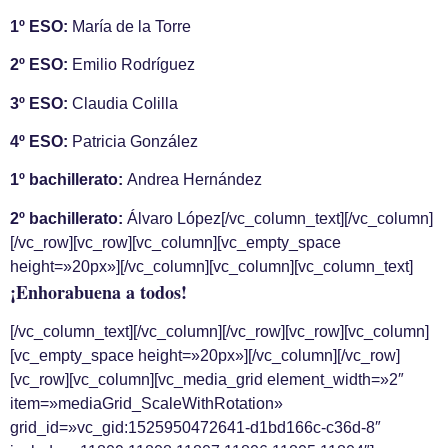
1º ESO:
María de la Torre
2º ESO:
Emilio Rodríguez
3º ESO:
Claudia Colilla
4º ESO:
Patricia González
1º bachillerato:
Andrea Hernández
2º bachillerato:
Álvaro López
[/vc_column_text][/vc_column]
[/vc_row][vc_row][vc_column][vc_empty_space
height=»20px»][/vc_column][vc_column][vc_column_text]
¡Enhorabuena a todos!
[/vc_column_text][/vc_column][/vc_row][vc_row][vc_column]
[vc_empty_space height=»20px»][/vc_column][/vc_row]
[vc_row][vc_column][vc_media_grid element_width=»2″
item=»mediaGrid_ScaleWithRotation»
grid_id=»vc_gid:1525950472641-d1bd166c-c36d-8″