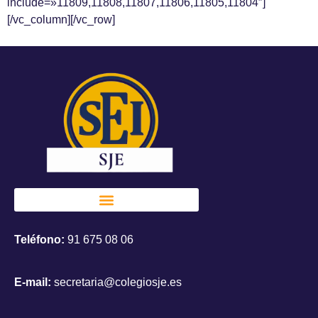
include=»11809,11808,11807,11806,11805,11804″]
[/vc_column][/vc_row]
Teléfono:
91 675 08 06
E-mail:
secretaria@colegiosje.es