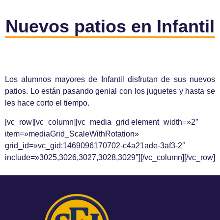
Nuevos patios en Infantil
Los alumnos mayores de Infantil disfrutan de sus nuevos
patios. Lo están pasando genial con los juguetes y hasta se
les hace corto el tiempo.
[vc_row][vc_column][vc_media_grid element_width=»2″
item=»mediaGrid_ScaleWithRotation»
grid_id=»vc_gid:1469096170702-c4a21ade-3af3-2″
include=»3025,3026,3027,3028,3029″][/vc_column][/vc_row]