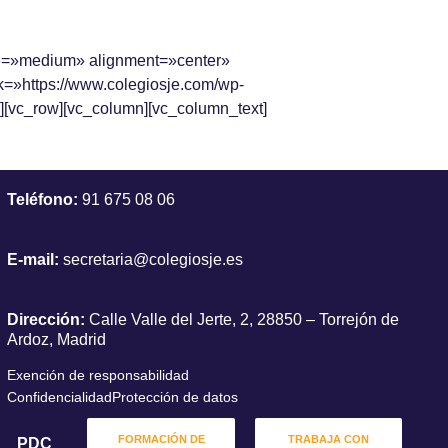
ze=»medium» alignment=»center»
=»https://www.colegiosje.com/wp-
][vc_row][vc_column][vc_column_text]
Teléfono:
91 675 08 06
E-mail:
secretaria@colegiosje.es
Dirección:
Calle Valle del Jerte, 2, 28850 – Torrejón de
Ardoz, Madrid
Exención de responsabilidad
Confidencialidad
Protección de datos
FORMACIÓN DE
TRABAJA CON
PDC