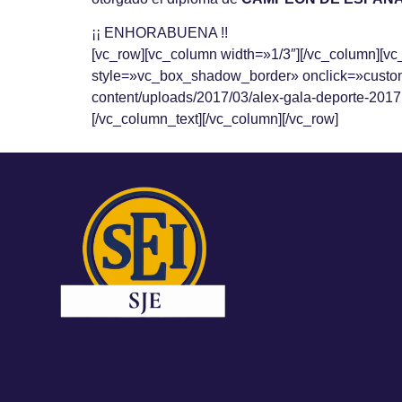
¡¡ ENHORABUENA !!
[vc_row][vc_column width=»1/3″][/vc_column][
style=»vc_box_shadow_border» onclick=»custom_
content/uploads/2017/03/alex-gala-deporte-2017
[/vc_column_text][/vc_column][/vc_row]