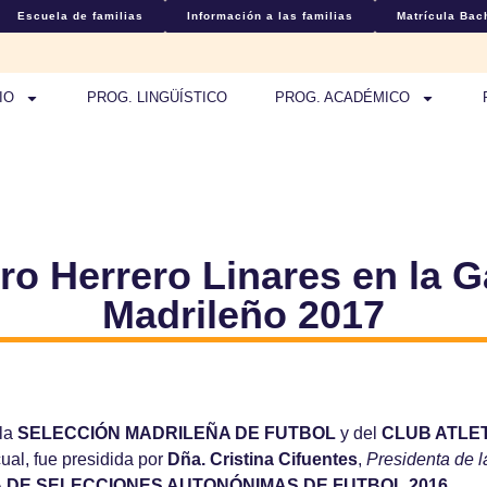
Escuela de familias
Información a las familias
Matrícula Bach
IO
PROG. LINGÜÍSTICO
PROG. ACADÉMICO
o Herrero Linares en la 
Madrileño 2017
 la
SELECCIÓN MADRILEÑA DE FUTBOL
y del
CLUB ATLET
 cual, fue presidida por
Dña. Cristina Cifuentes
,
Presidenta de 
 DE SELECCIONES AUTONÓNIMAS DE FUTBOL 2016
.