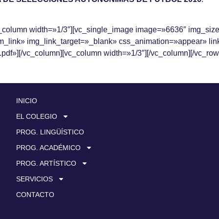
vc_column width=»1/3″][vc_single_image image=»6636″ img_si
link» img_link_target=»_blank» css_animation=»appear» link
.pdf»][/vc_column][vc_column width=»1/3″][/vc_column][/vc_row
INICIO
EL COLEGIO
PROG. LINGÜÍSTICO
PROG. ACADÉMICO
PROG. ARTÍSTICO
SERVICIOS
CONTACTO