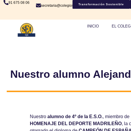
91 675 08 06
Transformación Sostenible
secretaria@colegiosje.es
INICIO
EL COLEG
Nuestro alumno Alejandr
Nuestro
alumno de 4º de la E.S.O.
, miembro de
HOMENAJE DEL DEPORTE MADRILEÑO
, la
otorgado el diploma de
CAMPEÓN DE ESPAÑA