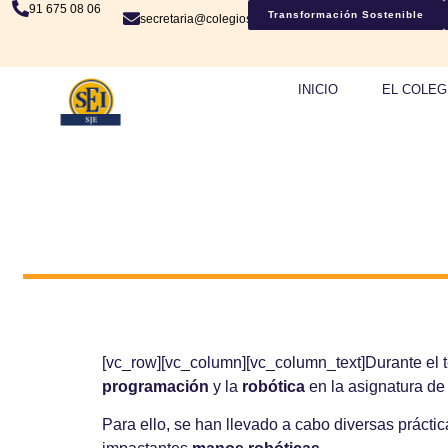
91 675 08 06
Transformación Sostenible
secretaria@colegiosje.es
INICIO
EL COLEG
[vc_row][vc_column][vc_column_text]Durante el t
programación
y la
robótica
en la asignatura d
Para ello, se han llevado a cabo diversas práct