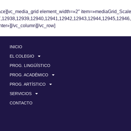
ace][vc_media_grid element_width=»2″ item=»mediaGrid_Scal
,12938,12939,12940,12941,12942,12943,12944,12945,12946,
ter»][/vc_column][/vc_row]
INICIO
EL COLEGIO
PROG. LINGÜÍSTICO
PROG. ACADÉMICO
PROG. ARTÍSTICO
SERVICIOS
CONTACTO