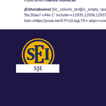
impactantes
manos robóticas
.
¡Enhorabuena!
[/vc_column_text][vc_empty_sp
5bc30ae7-c44e-1″ include=»12935,12936,12937
link=»https://youtu.be/X7FsSLbgLYE» align=»cen