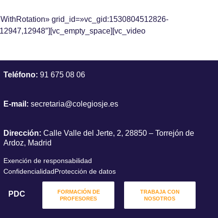
eWithRotation» grid_id=»vc_gid:1530804512826-
12947,12948″][vc_empty_space][vc_video
Teléfono:
91 675 08 06
E-mail:
secretaria@colegiosje.es
Dirección:
Calle Valle del Jerte, 2, 28850 – Torrejón de
Ardoz, Madrid
Exención de responsabilidad
Confidencialidad
Protección de datos
FORMACIÓN DE
TRABAJA CON
PDC
PROFESORES
NOSOTROS