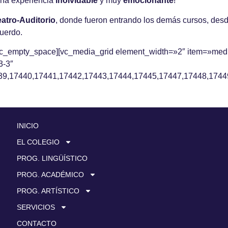
una experiencia
inolvidable
y muy
emocionante
!
eatro-Auditorio
, donde fueron entrando los demás cursos, des
cuerdo.
[vc_empty_space][vc_media_grid element_width=»2″ item=»med
3-3″
39,17440,17441,17442,17443,17444,17445,17447,17448,1744
INICIO
EL COLEGIO
PROG. LINGÜÍSTICO
PROG. ACADÉMICO
PROG. ARTÍSTICO
SERVICIOS
CONTACTO