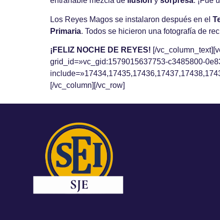
entrañable mezcla de
ilusión
y
sorpresa
. ¡Fue 
Los Reyes Magos se instalaron después en el
T
Primaria
. Todos se hicieron una fotografía de re
¡FELIZ NOCHE DE REYES!
[/vc_column_text]
grid_id=»vc_gid:1579015637753-c3485800-0e8
include=»17434,17435,17436,17437,17438,174
[/vc_column][/vc_row]