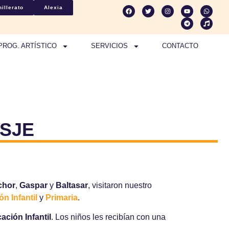
illerato
Alexia
PROG. ARTÍSTICO
SERVICIOS
CONTACTO
 SJE
chor
,
Gaspar
y
Baltasar
, visitaron nuestro
n Infantil
y
Primaria
.
ación Infantil
. Los niños les recibían con una