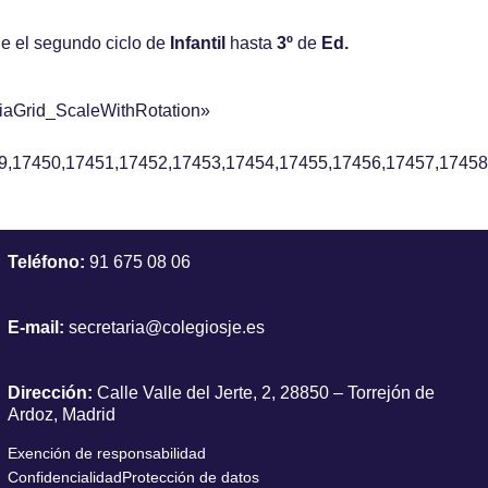
de el segundo ciclo de
Infantil
hasta
3º
de
Ed.
iaGrid_ScaleWithRotation»
9,17450,17451,17452,17453,17454,17455,17456,17457,17458
Teléfono:
91 675 08 06
E-mail:
secretaria@colegiosje.es
Dirección:
Calle Valle del Jerte, 2, 28850 – Torrejón de
Ardoz, Madrid
Exención de responsabilidad
Confidencialidad
Protección de datos