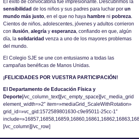
El éxito de convocatoria fue impresionante. Descubrimos la
sensibilidad
de los niños y sus padres para luchar por
un
mundo más justo
, en el que no haya
hambre
ni
pobreza
.
Cientos de niños, adolescentes, jóvenes y adultos corrieron
con
ilusión
,
alegría
y
esperanza
, confiando en que, algún
día, la
solidaridad
venza a uno de los mayores problemas
del mundo.
El Colegio SJE se une con entusiasmo a todas las
campañas benéficas de Manos Unidas.
¡FELICIDADES POR VUESTRA PARTICIPACIÓN!
El Departamento de Educación Física y
Deporte
[/vc_column_text][vc_empty_space][vc_media_grid
element_width=»2″ item=»mediaGrid_ScaleWithRotation»
grid_id=»vc_gid:1572589801630-c9e95011-25cc-1″
include=»16857,16858,16859,16860,16861,16862,16863,16
[/vc_column][/vc_row]