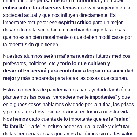
importancia de
pensar de forma autónoma
y de
hacer
crítica sobre los diversos temas
que van surgiendo en la
sociedad actual y que nos influyen directamente. Es
importante recuperar ese
espíritu crítico
para un mejor
desarrollo de la sociedad e ir cambiando aquellas cosas
que no están bien moralmente o que deben modificarse por
la repercusión que tienen.
Nuestros alumnos serán mañana nuestros futuros médicos,
profesores, políticos, etc y
todo lo que cultiven y
desarrollen servirá para contribuir a lograr una sociedad
mejor
y más preparada para todas las cosas que ocurran.
Estos momentos de pandemia nos han ayudado también a
plantearnos las cosas “verdaderamente importantes” y que
en algunos casos habíamos olvidado por la rutina, las prisas
y por dejarnos llevar sin reflexionar en torno a nuestra vida.
Nos hemos dado cuenta de lo importante que es la “
salud
”,
“
la familia
”, “
la fe
” e incluso poder salir a la calle y disfrutar
de las pequeñas cosas que antes hacíamos sin darles valor.